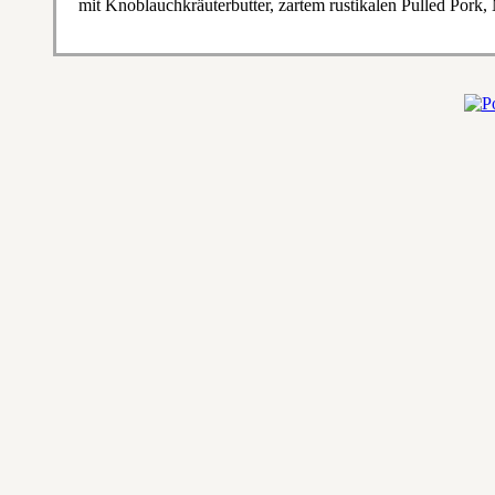
mit Knoblauchkräuterbutter, zartem rustikalen Pulled Pork